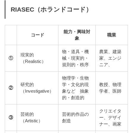
RIASEC（ホランドコード）
能力・興味対
コード
職業
象
物・道具・機
農業、建築
現実的
①
械・現実的・
家、エンジ
（Realistic）
規則的・秩序
ニア、
物理学・生物
研究的
学・文化的現
教授、物理
②
（Investigative）
象など 抽象
学者、医師
的・創造的
クリエイタ
芸術的
芸術的作品の
③
ー、デザイ
（Artistic）
創造
ナー、画家