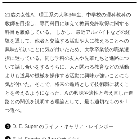
21歳の女性A、理工系の大学3年生。中学校の理科教科の
教師を目指し、専門科目に加えて教員免許取得に関する
科目も履修している。 しかし、最近アルバイトなどの経
験を通して、他者と交流する活動や人に教えることへの
興味が低いことに気が付いたため、大学卒業後の職業選
択に迷っている。同じ学科の友人や先輩たちと進路につ
いて話し合いをするうちに、人と関わる教育などの活動
よりも道具や機械を操作する活動に興味が強いことにも
気が付いた。そこで、将来の進路として技術職に就くこ
とを考えるようになった。A の興味や適性と考え直した進
路との関係を説明する理論として、最も適切なものを 1
つ選べ。
D. E. Super のライフ・キャリア・レインボー
E. H. Schein の 3 つのサイクル