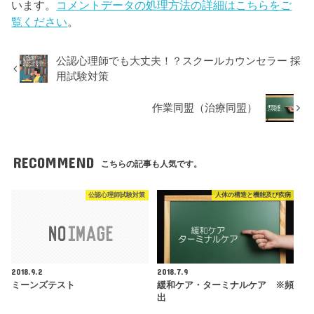
います。
コメントデータの処理方法の詳細はこちらをご
覧ください
。
公認心理師でも大丈夫！？スクールカウンセラー 採
用試験対策
作業同盟（治療同盟）
RECOMMEND
こちらの記事も人気です。
公認心理師試験対策
人体の構造と機能及び疾病
2018.9.2
2018.7.9
ミーンズテスト
緩和ケア・ターミナルケア ※頻
出