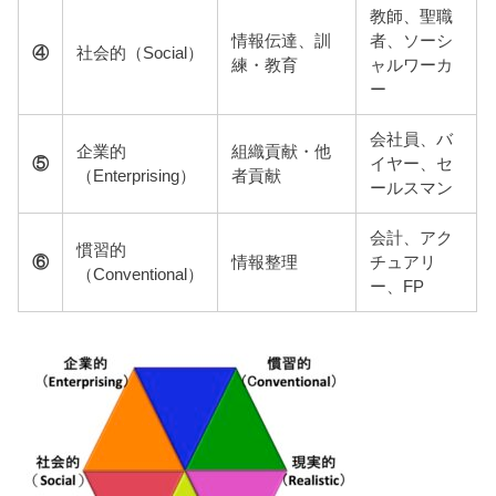
教師、聖職
情報伝達、訓
者、ソーシ
④
社会的（Social）
練・教育
ャルワーカ
ー
会社員、バ
企業的
組織貢献・他
⑤
イヤー、セ
（Enterprising）
者貢献
ールスマン
会計、アク
慣習的
⑥
情報整理
チュアリ
（Conventional）
ー、FP