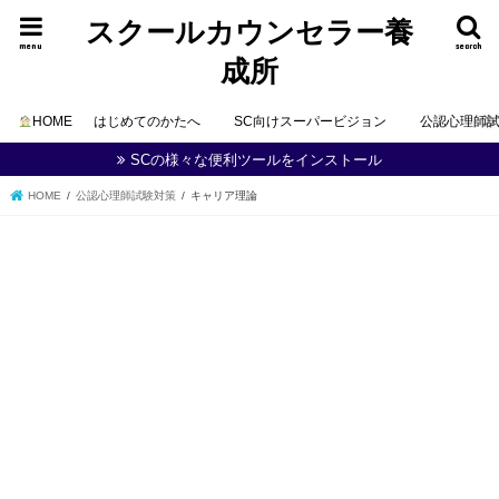
スクールカウンセラー養
menu
search
成所
HOME
はじめてのかたへ
SC向けスーパービジョン
公認心理師
SCの様々な便利ツールをインストール
HOME
公認心理師試験対策
キャリア理論