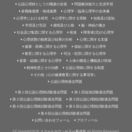
公認心理師としての職責の自覚
問題解決能力と生涯学習
多職種連携・地域連携
心理学・臨床心理学の全体像
心理学における研究
心理学に関する実験
知覚及び認知
学習及び言語
感情及び人格
脳・神経の働き
社会及び集団に関する心理学
発達
障害者(児)の心理学
心理状態の観察及び結果の分析
心理に関する支援
健康・医療に関する心理学
福祉に関する心理学
教育に関する心理学
司法・犯罪に関する心理学
産業・組織に関する心理学
人体の構造と機能及び疾病
精神疾患とその治療
公認心理師に関する制度
その他（心の健康教育に関する事項等）
公認心理師過去問題
第１回公認心理師試験過去問題
第１回追加試験過去問題
第２回公認心理師試験過去問題
第３回公認心理師試験過去問題
第４回公認心理師試験過去問題
第５回公認心理師試験過去問題
第６回公認心理師試験過去問題
お問い合わせフォーム
プロフィール
©Copyright2026
スクールカウンセラー養成所
.All Rights Reserved.