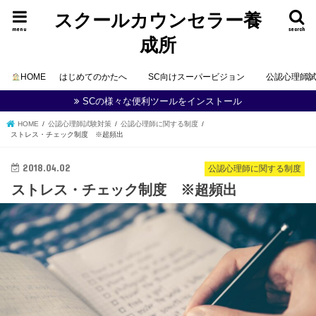
スクールカウンセラー養
menu
search
成所
HOME
はじめてのかたへ
SC向けスーパービジョン
公認心理師
SCの様々な便利ツールをインストール
HOME
公認心理師試験対策
公認心理師に関する制度
ストレス・チェック制度 ※超頻出
2018.04.02
公認心理師に関する制度
ストレス・チェック制度 ※超頻出