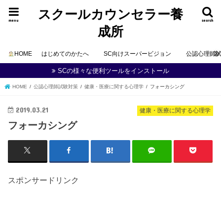
スクールカウンセラー養
menu
search
成所
HOME
はじめてのかたへ
SC向けスーパービジョン
公認心理師
SCの様々な便利ツールをインストール
HOME
公認心理師試験対策
健康・医療に関する心理学
フォーカシング
2019.03.21
健康・医療に関する心理学
フォーカシング
スポンサードリンク