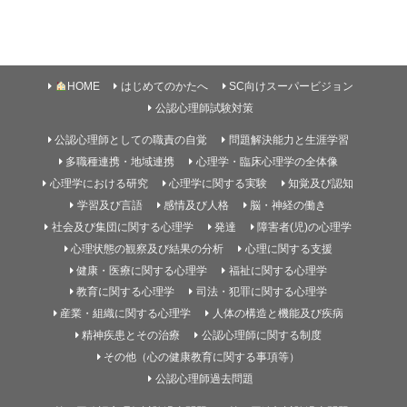
HOME
はじめてのかたへ
SC向けスーパービジョン
公認心理師試験対策
公認心理師としての職責の自覚
問題解決能力と生涯学習
多職種連携・地域連携
心理学・臨床心理学の全体像
心理学における研究
心理学に関する実験
知覚及び認知
学習及び言語
感情及び人格
脳・神経の働き
社会及び集団に関する心理学
発達
障害者(児)の心理学
心理状態の観察及び結果の分析
心理に関する支援
健康・医療に関する心理学
福祉に関する心理学
教育に関する心理学
司法・犯罪に関する心理学
産業・組織に関する心理学
人体の構造と機能及び疾病
精神疾患とその治療
公認心理師に関する制度
その他（心の健康教育に関する事項等）
公認心理師過去問題