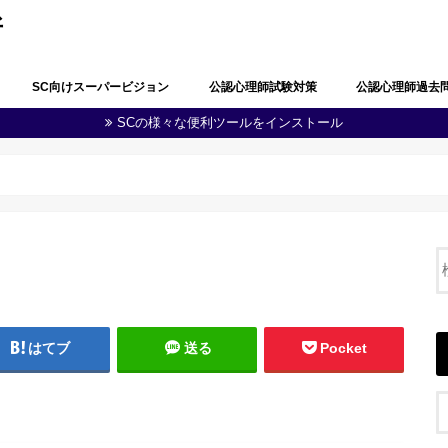
所
SC向けスーパービジョン
公認心理師試験対策
公認心理師過去
SCの様々な便利ツールをインストール
公認心理師としての職責の自覚
問題解決能力と生涯学習
多職種連携・地域連携
心理学・臨床心理学の全体像
心理学における研究
心理学に関する実験
知覚及び認知
学習及び言語
感情及び人格
脳・神経の働き
社会及び集団に関する心理学
発達
障害者(児)の心理学
心理状態の観察及び結果の分析
心理に関する支援
健康・医療に関する心理学
福祉に関する心理学
教育に関する心理学
司法・犯罪に関する心理学
産業・組織に関する心理学
人体の構造と機能及び疾病
精神疾患とその治療
公認心理師に関する制度
その他（心の健康教育に関する事項
第１回公認心理師
第１回追加試験過
第２回公認心理師
第３回公認心理師
第４回公認心理師
第５回公認心理師
第６回公認心理師
等）
はてブ
送る
Pocket