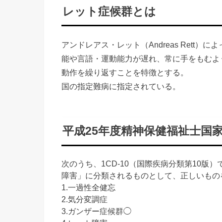
レット症候群とは
アンドレアス・レット（Andreas Rett）
能や言語・運動能力が
遅れ、常に手をもむよ
動作を繰り返すことを特徴とする。
国の指定難病に指定されている。
平成25年度精神保健福祉士国
次のうち、1CD-10（国際疾病分類第10版
障害」に分類されるものとして、正しいもの
1.一過性全健忘
2.気分変調症
3.ガンザー症候群◯