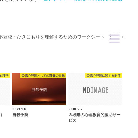
不登校・ひきこもりを理解するためのワークシート
心理学
公認心理師としての職責の自覚
公認心理師に関する制度
2021.1.4
2018.3.3
症）
自殺予防
３段階の心理教育的援助サー
ビス