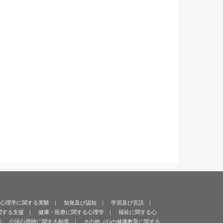
心理学に関する実験
知覚及び認知
学習及び言語
関する支援
健康・医療に関する心理学
福祉に関する心
公認心理師に関する制度
その他（心の健康教育に関する