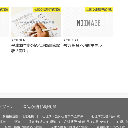
験対策
公認心理師試験対策
公認心理師試験対策
2018.11.4
2018.5.21
平成30年度公認心理師国家試
努力-報酬不均衡モデル
験「問７」
ビジョン
公認心理師試験対策
多職種連携・地域連携
心理学・臨床心理学の全体像
心理学における研究
理学
発達
障害者(児)の心理学
心理状態の観察及び結果の分析
心理に
産業・組織に関する心理学
人体の構造と機能及び疾病
精神疾患とその治療