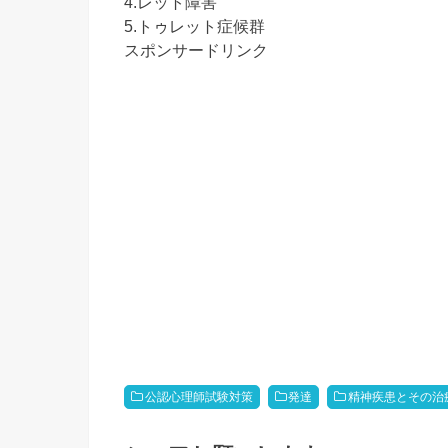
4.レット障害
5.トゥレット症候群
スポンサードリンク
公認心理師試験対策
発達
精神疾患とその治