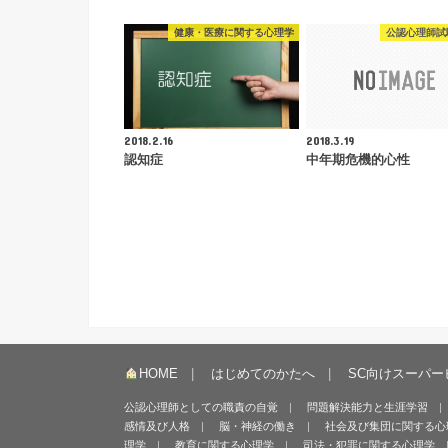
健康・医療に関する心理学
公認心理師試
2018.2.16
2018.3.19
認知症
中年期危機的心性
HOME
はじめてのかたへ
SC向けスーパー
公認心理師としての職責の自覚
問題解決能力と生涯学習
感情及び人格
脳・神経の働き
社会及び集団に関する心
理学
教育に関する心理学
司法・犯罪に関する心理学