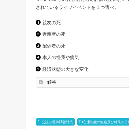
されているライフイベントを 1 つ選べ。
親友の死
近親者の死
配偶者の死
本人の怪我や病気
経済状態の大きな変化
解答
公認心理師試験対策
心理状態の観察及び結果の分