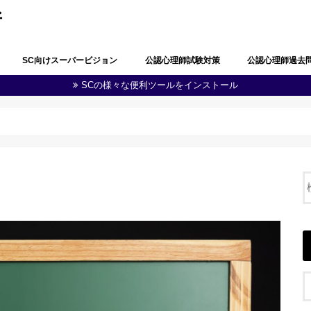
所
SC向けスーパービジョン
公認心理師試験対策
公認心理師過去
SCの様々な便利ツールをインストール
公認心理師としての職責の自覚
問題解決能力と生涯学習
多職種連携・地域連携
心理学・臨床心理学の全体像
心理学における研究
心理学に関する実験
知覚及び認知
学習及び言語
感情及び人格
脳・神経の働き
社会及び集団に関する心理学
発達
障害者(児)の心理学
心理状態の観察及び結果の分析
心理に関する支援
健康・医療に関する心理学
福祉に関する心理学
教育に関する心理学
司法・犯罪に関する心理学
産業・組織に関する心理学
人体の構造と機能及び疾病
精神疾患とその治療
公認心理師に関する制度
その他（心の健康教育に関する事項
第１回公認心理師
第１回追加試験過
第２回公認心理師
第３回公認心理師
第４回公認心理師
第５回公認心理師
第６回公認心理師
等）