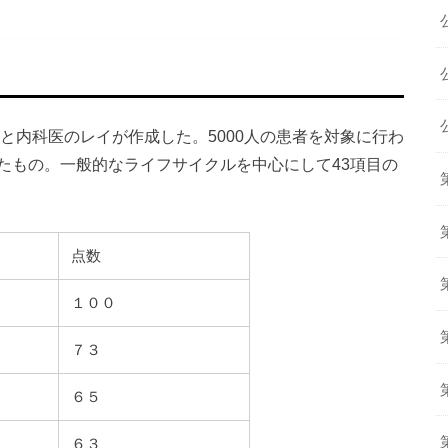
ズと内科医のレイが作成した。5000人の患者を対象に行わ
たもの。一般的なライフサイクルを中心にして43項目の
点数
１００
７３
６５
り
６３