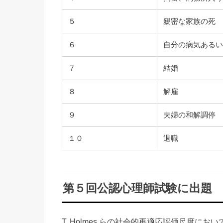
５
親密な家族の死
６
自分の病気ある
７
結婚
８
解雇
９
夫婦の和解調停
１０
退職
第５回公認心理師試験に出題
T. Holmes らの社会的再適応評価尺度において、LC