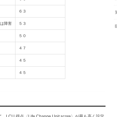
６３
いは障害
５３
５０
４７
４５
４５
U 得点〈Life Change Unit score〉が最も高く設定