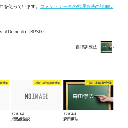
et を使っています。
コメントデータの処理方法の詳細は
toms of Dementia〈BPSD〉
自律訓練法
験対策
公認心理師試験対策
公認心理師試験対策
2018.6.3
2018.3.5
成熟優位説
森田療法