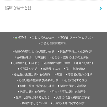
臨床心理士とは
HOME
はじめてのかたへ
SC向けスーパービジョン
公認心理師試験対策
公認心理師としての職責の自覚
問題解決能力と生涯学習
多職種連携・地域連携
心理学・臨床心理学の全体像
心理学における研究
心理学に関する実験
知覚及び認知
学習及び言語
感情及び人格
脳・神経の働き
社会及び集団に関する心理学
発達
障害者(児)の心理学
心理状態の観察及び結果の分析
心理に関する支援
健康・医療に関する心理学
福祉に関する心理学
教育に関する心理学
司法・犯罪に関する心理学
産業・組織に関する心理学
人体の構造と機能及び疾病
精神疾患とその治療
公認心理師に関する制度