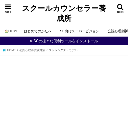
スクールカウンセラー養
menu
search
成所
HOME
はじめてのかたへ
SC向けスーパービジョン
公認心理師
SCの様々な便利ツールをインストール
HOME
公認心理師試験対策
ストレングス・モデル