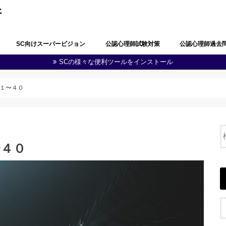
所
SC向けスーパービジョン
公認心理師試験対策
公認心理師過去
SCの様々な便利ツールをインストール
公認心理師としての職責の自覚
問題解決能力と生涯学習
多職種連携・地域連携
心理学・臨床心理学の全体像
心理学における研究
心理学に関する実験
知覚及び認知
学習及び言語
感情及び人格
脳・神経の働き
社会及び集団に関する心理学
発達
障害者(児)の心理学
心理状態の観察及び結果の分析
心理に関する支援
健康・医療に関する心理学
福祉に関する心理学
教育に関する心理学
司法・犯罪に関する心理学
産業・組織に関する心理学
人体の構造と機能及び疾病
精神疾患とその治療
公認心理師に関する制度
その他（心の健康教育に関する事項
第１回公認心理師
第１回追加試験過
第２回公認心理師
第３回公認心理師
第４回公認心理師
第５回公認心理師
第６回公認心理師
等）
１〜４０
〜４０