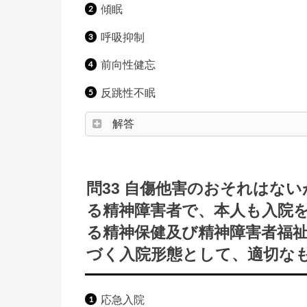
傾眠
呼吸抑制
前向性健忘
反跳性不眠
解答
問33 自傷他害のおそれはない
る精神障害者で、本人も入院
る精神保健及び精神障害者福
づく入院形態として、適切なもの
応急入院