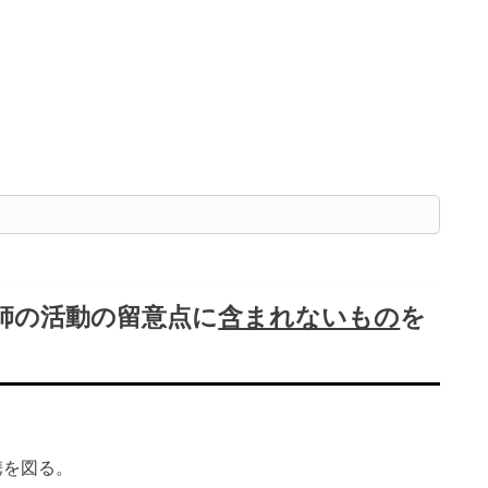
理師の活動の留意点に
含まれないもの
を
携を図る。