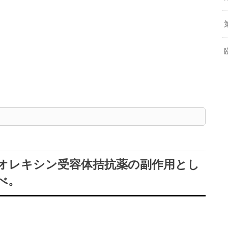
るオレキシン受容体拮抗薬の副作用とし
べ。