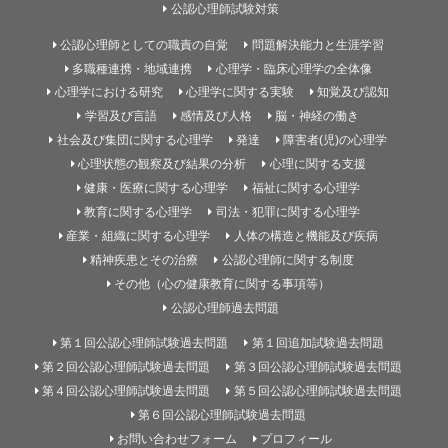
公認心理師試験対策
公認心理師としての職責の自覚
問題解決能力と生涯学習
多職種連携・地域連携
心理学・臨床心理学の全体像
心理学における研究
心理学に関する実験
知覚及び認知
学習及び言語
感情及び人格
脳・神経の働き
社会及び集団に関する心理学
発達
障害者(児)の心理学
心理状態の観察及び結果の分析
心理に関する支援
健康・医療に関する心理学
福祉に関する心理学
教育に関する心理学
司法・犯罪に関する心理学
産業・組織に関する心理学
人体の構造と機能及び疾病
精神疾患とその治療
公認心理師に関する制度
その他（心の健康教育に関する事項等）
公認心理師過去問題
第１回公認心理師試験過去問題
第１回追加試験過去問題
第２回公認心理師試験過去問題
第３回公認心理師試験過去問題
第４回公認心理師試験過去問題
第５回公認心理師試験過去問題
第６回公認心理師試験過去問題
お問い合わせフォーム
プロフィール