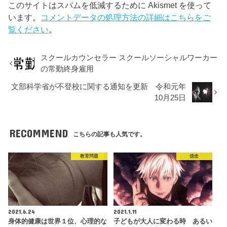
このサイトはスパムを低減するために Akismet を使って
います。
コメントデータの処理方法の詳細はこちらをご
覧ください
。
スクールカウンセラー スクールソーシャルワーカー
の常勤終身雇用
文部科学省が不登校に関する通知を更新 令和元年
10月25日
RECOMMEND
こちらの記事も人気です。
教育問題
信念
2021.6.24
2021.1.11
身体的健康は世界１位、心理的な
子どもが大人に変わる時 あるい