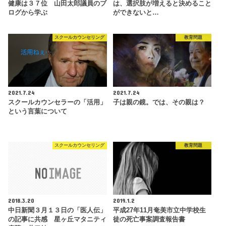
健康は３７位 山田太郎議員のブ
は、選択肢が増えると決めること
ログから学ぶ
ができないと…
スクールカウンセリング
教育問題
2021.7.24
2021.7.24
スクールカウンセラーの「活用」
子は親の鏡。では、その親は？
という言葉について
スクールカウンセリング
教育問題
2018.3.20
2019.1.2
中日新聞３月１３日の「医人伝」
平成27年11月奄美市立中学校生
の記事に共感 星ヶ丘マタニティ
徒の死亡事案調査報告書