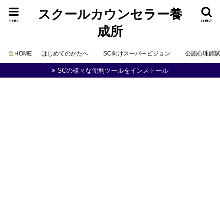
スクールカウンセラー養
menu
search
成所
HOME
はじめてのかたへ
SC向けスーパービジョン
公認心理師
SCの様々な便利ツールをインストール