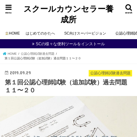
スクールカウンセラー養
menu
search
成所
HOME
はじめてのかたへ
SC向けスーパービジョン
公認心理師
SCの様々な便利ツールをインストール
HOME
公認心理師試験過去問題
第１回公認心理師試験（追加試験）過去問題１１〜２０
2019.09.29
公認心理師試験過去問題
第１回公認心理師試験（追加試験）過去問題
１１〜２０