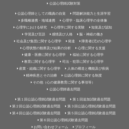
公認心理師試験対策
公認心理師としての職責の自覚
問題解決能力と生涯学習
多職種連携・地域連携
心理学・臨床心理学の全体像
心理学における研究
心理学に関する実験
知覚及び認知
学習及び言語
感情及び人格
脳・神経の働き
社会及び集団に関する心理学
発達
障害者(児)の心理学
心理状態の観察及び結果の分析
心理に関する支援
健康・医療に関する心理学
福祉に関する心理学
教育に関する心理学
司法・犯罪に関する心理学
産業・組織に関する心理学
人体の構造と機能及び疾病
精神疾患とその治療
公認心理師に関する制度
その他（心の健康教育に関する事項等）
公認心理師過去問題
第１回公認心理師試験過去問題
第１回追加試験過去問題
第２回公認心理師試験過去問題
第３回公認心理師試験過去問題
第４回公認心理師試験過去問題
第５回公認心理師試験過去問題
第６回公認心理師試験過去問題
お問い合わせフォーム
プロフィール