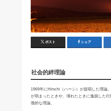
ポスト
シェア
社会的絆理論
1969年にHirschi（ハーシ）が提唱し
が弱まったときや、壊れたときに逸脱した行
徴的な理論。