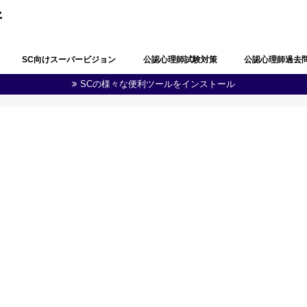
所
SC向けスーパービジョン
公認心理師試験対策
公認心理師過去
SCの様々な便利ツールをインストール
公認心理師としての職責の自覚
問題解決能力と生涯学習
多職種連携・地域連携
心理学・臨床心理学の全体像
心理学における研究
心理学に関する実験
知覚及び認知
学習及び言語
感情及び人格
脳・神経の働き
社会及び集団に関する心理学
発達
障害者(児)の心理学
心理状態の観察及び結果の分析
心理に関する支援
健康・医療に関する心理学
福祉に関する心理学
教育に関する心理学
司法・犯罪に関する心理学
産業・組織に関する心理学
人体の構造と機能及び疾病
精神疾患とその治療
公認心理師に関する制度
その他（心の健康教育に関する事項
第１回公認心理師
第１回追加試験過
第２回公認心理師
第３回公認心理師
第４回公認心理師
第５回公認心理師
第６回公認心理師
等）