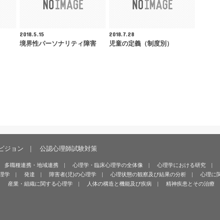
2018.5.15
2018.7.28
境界性パーソナリティ障害
児童の定義（制度別）
ビジョン
公認心理師試験対策
多職種連携・地域連携
心理学・臨床心理学の全体像
心理学における研究
理学
発達
障害者(児)の心理学
心理状態の観察及び結果の分析
心理に
産業・組織に関する心理学
人体の構造と機能及び疾病
精神疾患とその治療