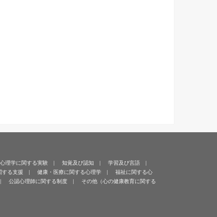
心理学に関する実験
知覚及び認知
学習及び言語
関する支援
健康・医療に関する心理学
福祉に関する心
公認心理師に関する制度
その他（心の健康教育に関する