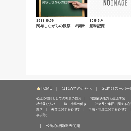
2022.10.30
2018.5.9
関与しながらの観察 ※頻出
意味記憶
HOME
はじめてのかたへ
SC向けスーパー
公認心理師としての職責の自覚
問題解決能力と生涯学習
感情及び人格
脳・神経の働き
社会及び集団に関する心
理学
教育に関する心理学
司法・犯罪に関する心理学
事項等）
公認心理師過去問題