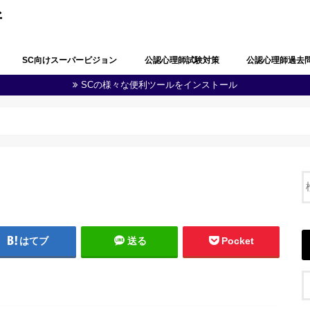
所
SC向けスーパービジョン
公認心理師試験対策
公認心理師過去
SCの様々な便利ツールをインストール
公認心理師としての職責の自覚
問題解決能力と生涯学習
多職種連携・地域連携
心理学・臨床心理学の全体像
心理学における研究
心理学に関する実験
知覚及び認知
学習及び言語
感情及び人格
脳・神経の働き
社会及び集団に関する心理学
発達
障害者(児)の心理学
心理状態の観察及び結果の分析
心理に関する支援
健康・医療に関する心理学
福祉に関する心理学
教育に関する心理学
司法・犯罪に関する心理学
産業・組織に関する心理学
人体の構造と機能及び疾病
精神疾患とその治療
公認心理師に関する制度
その他（心の健康教育に関する事項
第１回公認心理師
第１回追加試験過
第２回公認心理師
第３回公認心理師
第４回公認心理師
第５回公認心理師
第６回公認心理師
等）
はてブ
送る
Pocket