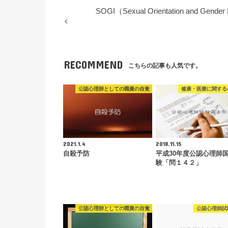
SOGI（Sexual Orientation and Gender 
RECOMMEND
こちらの記事も人気です。
公認心理師としての職責の自覚
健康・医療に関する
2021.1.4
2018.11.15
自殺予防
平成30年度公認心理師
験「問１４２」
公認心理師としての職責の自覚
公認心理師試