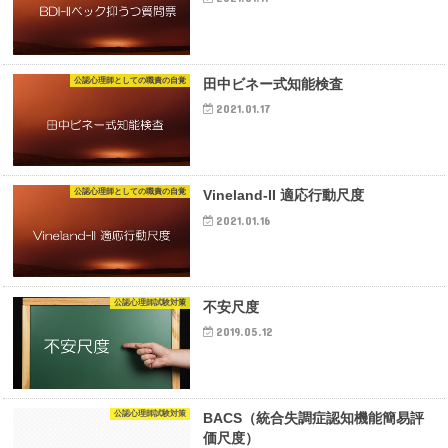
公認心理師としての職責の自覚
田中ビネー式知能検査
2021.01.17
公認心理師としての職責の自覚
Vineland-II 適応行動尺度
2021.01.16
公認心理師試験対策
不安尺度
2019.05.12
公認心理師試験対策
BACS（統合失調症認知機能簡易評
価尺度）