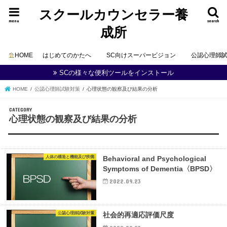
スクールカウンセラー養
menu
search
成所
HOME
はじめてのかたへ
SC向けスーパービジョン
公認心理師
SCの様々な便利ツールをインストール
HOME
公認心理師試験対策
心理状態の観察及び結果の分析
心理状態の観察及び結果の分析
人体の構造と機能及び疾病
Behavioral and Psychological
Symptoms of Dementia〈BPSD〉
2022.09.23
公認心理師試験対策
社会的再適応評価尺度