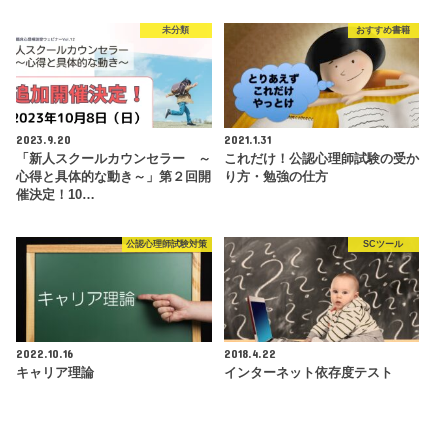
未分類
おすすめ書籍
2023.9.20
2021.1.31
「新人スクールカウンセラー ～
これだけ！公認心理師試験の受か
心得と具体的な動き～」第２回開
り方・勉強の仕方
催決定！10…
公認心理師試験対策
SCツール
2022.10.16
2018.4.22
キャリア理論
インターネット依存度テスト