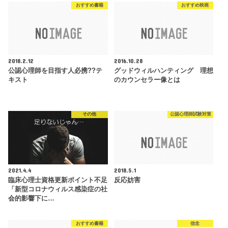
おすすめ書籍
おすすめ映画
2018.2.12
2016.10.28
公認心理師を目指す人必携??テ
グッドウィルハンティング 理想
キスト
のカウンセラー像とは
その他
公認心理師試験対策
2021.4.4
2018.5.1
臨床心理士資格更新ポイント不足
反応妨害
「新型コロナウィルス感染症の社
会的影響下に…
おすすめ書籍
信念