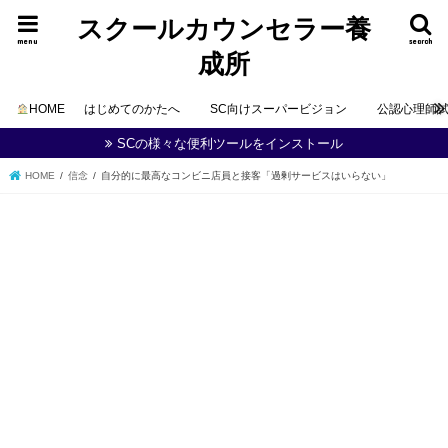
スクールカウンセラー養
menu
search
成所
HOME
はじめてのかたへ
SC向けスーパービジョン
公認心理師
SCの様々な便利ツールをインストール
HOME
信念
自分的に最高なコンビニ店員と接客「過剰サービスはいらない」