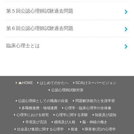
第５回公認心理師試験過去問題
第６回公認心理師試験過去問題
臨床心理士とは
HOME
はじめてのかたへ
SC向けスーパービジョン
公認心理師試験対策
公認心理師としての職責の自覚
問題解決能力と生涯学習
多職種連携・地域連携
心理学・臨床心理学の全体像
心理学における研究
心理学に関する実験
知覚及び認知
学習及び言語
感情及び人格
脳・神経の働き
社会及び集団に関する心理学
発達
障害者(児)の心理学