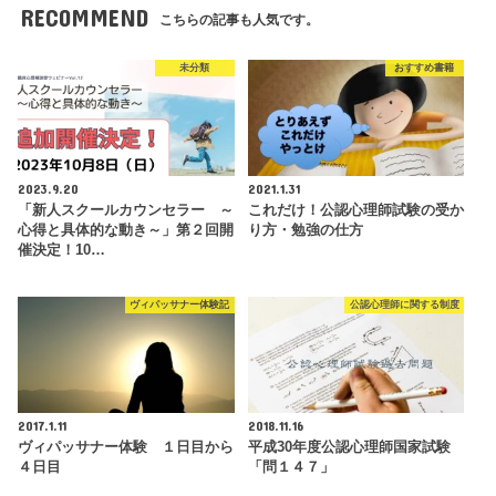
RECOMMEND
こちらの記事も人気です。
未分類
おすすめ書籍
2023.9.20
2021.1.31
「新人スクールカウンセラー ～
これだけ！公認心理師試験の受か
心得と具体的な動き～」第２回開
り方・勉強の仕方
催決定！10…
ヴィパッサナー体験記
公認心理師に関する制度
2017.1.11
2018.11.16
ヴィパッサナー体験 １日目から
平成30年度公認心理師国家試験
４日目
「問１４７」