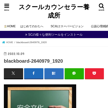
スクールカウンセラー養
menu
search
成所
HOME
はじめてのかたへ
SC向けスーパービジョン
公認心理師
SCの様々な便利ツールをインストール
HOME
blackboard-2640979_1920
2022.10.09
blackboard-2640979_1920