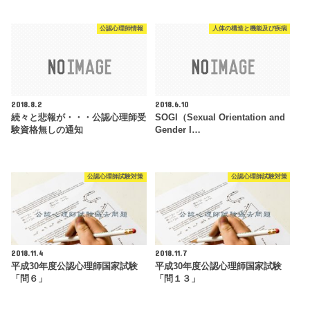
公認心理師情報
人体の構造と機能及び疾病
2018.8.2
2018.6.10
続々と悲報が・・・公認心理師受
SOGI（Sexual Orientation and
験資格無しの通知
Gender I…
公認心理師試験対策
公認心理師試験対策
2018.11.4
2018.11.7
平成30年度公認心理師国家試験
平成30年度公認心理師国家試験
「問６」
「問１３」