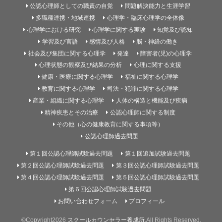
公認心理師としての職責の自覚
問題解決能力と生涯学習
多職種連携・地域連携
心理学・臨床心理学の全体像
心理学における研究
心理学に関する実験
知覚及び認知
学習及び言語
感情及び人格
脳・神経の働き
社会及び集団に関する心理学
発達
障害者(児)の心理学
心理状態の観察及び結果の分析
心理に関する支援
健康・医療に関する心理学
福祉に関する心理学
教育に関する心理学
司法・犯罪に関する心理学
産業・組織に関する心理学
人体の構造と機能及び疾病
精神疾患とその治療
公認心理師に関する制度
その他（心の健康教育に関する事項等）
公認心理師過去問題
第１回公認心理師試験過去問題
第１回追加試験過去問題
第２回公認心理師試験過去問題
第３回公認心理師試験過去問題
第４回公認心理師試験過去問題
第５回公認心理師試験過去問題
第６回公認心理師試験過去問題
お問い合わせフォーム
プロフィール
©Copyright2026
スクールカウンセラー養成所
.All Rights Reserved.