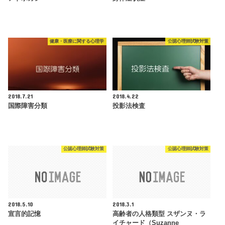
健康・医療に関する心理学
公認心理師試験対策
2018.7.21
2018.4.22
国際障害分類
投影法検査
公認心理師試験対策
公認心理師試験対策
2018.5.10
2018.3.1
宣言的記憶
高齢者の人格類型 スザンヌ・ラ
イチャード（Suzanne