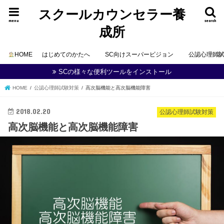
スクールカウンセラー養
menu
search
成所
HOME
はじめてのかたへ
SC向けスーパービジョン
公認心理師
SCの様々な便利ツールをインストール
HOME
公認心理師試験対策
高次脳機能と高次脳機能障害
2018.02.20
公認心理師試験対策
高次脳機能と高次脳機能障害