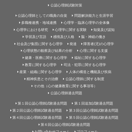
公認心理師試験対策
公認心理師としての職責の自覚
問題解決能力と生涯学習
多職種連携・地域連携
心理学・臨床心理学の全体像
心理学における研究
心理学に関する実験
知覚及び認知
学習及び言語
感情及び人格
脳・神経の働き
社会及び集団に関する心理学
発達
障害者(児)の心理学
心理状態の観察及び結果の分析
心理に関する支援
健康・医療に関する心理学
福祉に関する心理学
教育に関する心理学
司法・犯罪に関する心理学
産業・組織に関する心理学
人体の構造と機能及び疾病
精神疾患とその治療
公認心理師に関する制度
その他（心の健康教育に関する事項等）
公認心理師過去問題
第１回公認心理師試験過去問題
第１回追加試験過去問題
第２回公認心理師試験過去問題
第３回公認心理師試験過去問題
第４回公認心理師試験過去問題
第５回公認心理師試験過去問題
第６回公認心理師試験過去問題
お問い合わせフォーム
プロフィール