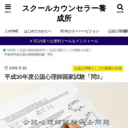
スクールカウンセラー養
menu
search
成所
HOME
はじめてのかたへ
SC向けスーパービジョン
公認心理師
SCの様々な便利ツールをインストール
HOME
公認心理師試験対策
公認心理師としての職責の自覚
平成30年度公認心理師国家試験「問3」
2018.11.04
公認心理師としての職責の自覚
平成30年度公認心理師国家試験「問3」