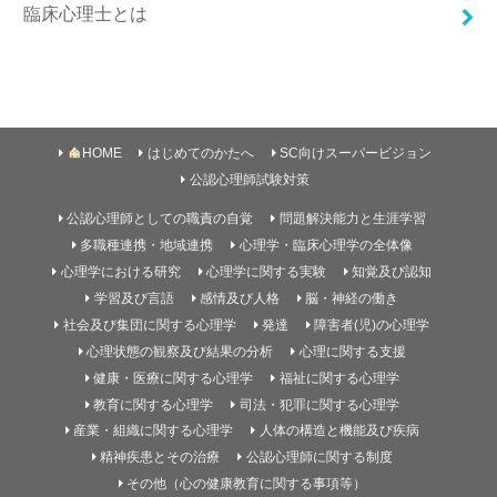
臨床心理士とは
HOME
はじめてのかたへ
SC向けスーパービジョン
公認心理師試験対策
公認心理師としての職責の自覚
問題解決能力と生涯学習
多職種連携・地域連携
心理学・臨床心理学の全体像
心理学における研究
心理学に関する実験
知覚及び認知
学習及び言語
感情及び人格
脳・神経の働き
社会及び集団に関する心理学
発達
障害者(児)の心理学
心理状態の観察及び結果の分析
心理に関する支援
健康・医療に関する心理学
福祉に関する心理学
教育に関する心理学
司法・犯罪に関する心理学
産業・組織に関する心理学
人体の構造と機能及び疾病
精神疾患とその治療
公認心理師に関する制度
その他（心の健康教育に関する事項等）