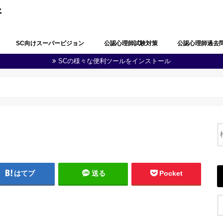
所
SC向けスーパービジョン
公認心理師試験対策
公認心理師過去
SCの様々な便利ツールをインストール
公認心理師としての職責の自覚
問題解決能力と生涯学習
多職種連携・地域連携
心理学・臨床心理学の全体像
心理学における研究
心理学に関する実験
知覚及び認知
学習及び言語
感情及び人格
脳・神経の働き
社会及び集団に関する心理学
発達
障害者(児)の心理学
心理状態の観察及び結果の分析
心理に関する支援
健康・医療に関する心理学
福祉に関する心理学
教育に関する心理学
司法・犯罪に関する心理学
産業・組織に関する心理学
人体の構造と機能及び疾病
精神疾患とその治療
公認心理師に関する制度
その他（心の健康教育に関する事項
第１回公認心理師
第１回追加試験過
第２回公認心理師
第３回公認心理師
第４回公認心理師
第５回公認心理師
第６回公認心理師
等）
はてブ
送る
Pocket