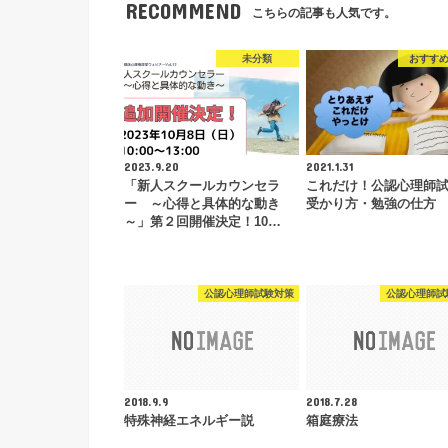
RECOMMEND
こちらの記事も人気です。
未分類
おすす
2023.9.20
2021.1.31
「新人スクールカウンセラ
これだけ！公認心理師
ー ～心得と具体的な動き
受かり方・勉強の仕方
～」第２回開催決定！10…
公認心理師試験対策
公認心理師試
2018.9.9
2018.7.28
特殊神経エネルギー説
箱庭療法