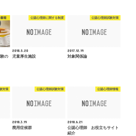
め書籍
公認心理師に関する制度
公認心理師試験対策
2018.5.20
2017.12.19
試験の
児童厚生施設
対象関係論
験対策
公認心理師試験対策
公認心理師情報
2018.3.19
2018.6.21
廃用症候群
公認心理師 お役立ちサイト
紹介