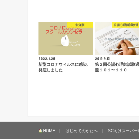
未分類
公認心理師試験過
2022.1.25
2019.9.13
新型コロナウィルスに感染、
第２回公認心理師試験
発症しました
題１０１〜１１０
HOME
はじめてのかたへ
SC向けスーパー