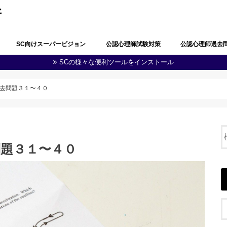
所
SC向けスーパービジョン
公認心理師試験対策
公認心理師過去
SCの様々な便利ツールをインストール
公認心理師としての職責の自覚
問題解決能力と生涯学習
多職種連携・地域連携
心理学・臨床心理学の全体像
心理学における研究
心理学に関する実験
知覚及び認知
学習及び言語
感情及び人格
脳・神経の働き
社会及び集団に関する心理学
発達
障害者(児)の心理学
心理状態の観察及び結果の分析
心理に関する支援
健康・医療に関する心理学
福祉に関する心理学
教育に関する心理学
司法・犯罪に関する心理学
産業・組織に関する心理学
人体の構造と機能及び疾病
精神疾患とその治療
公認心理師に関する制度
その他（心の健康教育に関する事項
第１回公認心理師
第１回追加試験過
第２回公認心理師
第３回公認心理師
第４回公認心理師
第５回公認心理師
第６回公認心理師
等）
去問題３１〜４０
問題３１〜４０