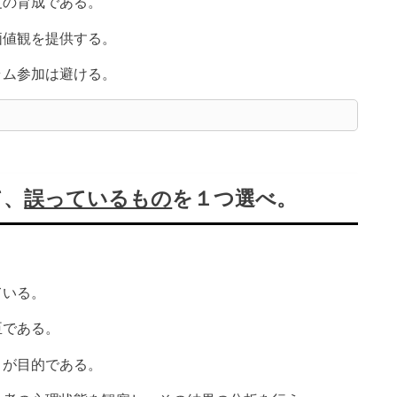
度の育成である。
価値観を提供する。
ラム参加は避ける。
て、
誤っているもの
を１つ選べ。
ている。
臣である。
とが目的である。