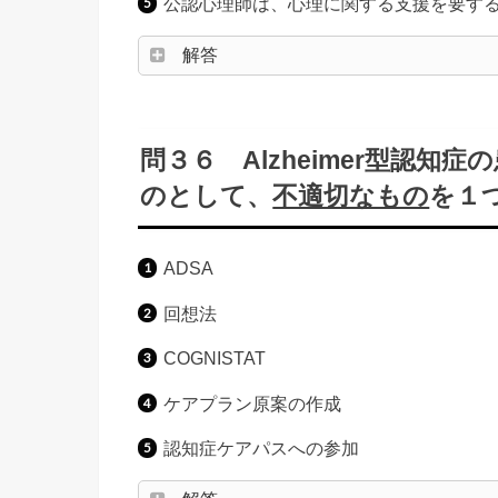
公認心理師は、心理に関する支援を要す
解答
問３６ Alzheimer型認
のとして、
不適切なもの
を１
ADSA
回想法
COGNISTAT
ケアプラン原案の作成
認知症ケアパスへの参加