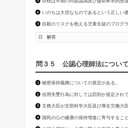
目標は早期の問題認識及び援助希求的態
いのちは大切なものであるという正しい
自殺のリスクを抱える児童生徒のプログ
解答
問３５ 公認心理師法につい
秘密保持義務についての規定がある。
信用失墜行為に対しては罰則が規定され
主務大臣が文部科学大臣及び厚生労働大
国民の心の健康の保持増進に寄与するこ