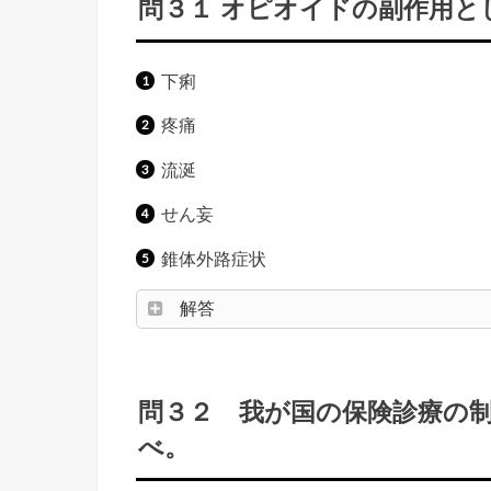
問３１ オピオイドの副作用と
下痢
疼痛
流涎
せん妄
錐体外路症状
解答
問３２ 我が国の保険診療の
べ。