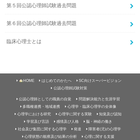
第５回公認心理師試験過去問題
第６回公認心理師試験過去問題
臨床心理士とは
HOME
はじめてのかたへ
SC向けスーパービジョン
公認心理師試験対策
公認心理師としての職責の自覚
問題解決能力と生涯学習
多職種連携・地域連携
心理学・臨床心理学の全体像
心理学における研究
心理学に関する実験
知覚及び認知
学習及び言語
感情及び人格
脳・神経の働き
社会及び集団に関する心理学
発達
障害者(児)の心理学
心理状態の観察及び結果の分析
心理に関する支援