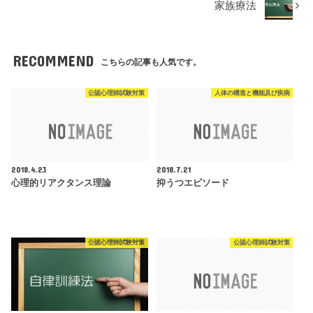
家族療法
RECOMMEND
こちらの記事も人気です。
公認心理師試験対策
人体の構造と機能及び疾病
2018.4.23
2018.7.21
心理的リアクタンス理論
抑うつエピソード
公認心理師試験対策
公認心理師試験対策