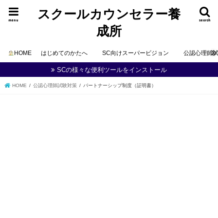
スクールカウンセラー養
menu
search
成所
HOME
はじめてのかたへ
SC向けスーパービジョン
公認心理師
SCの様々な便利ツールをインストール
HOME
公認心理師試験対策
パートナーシップ制度（証明書）