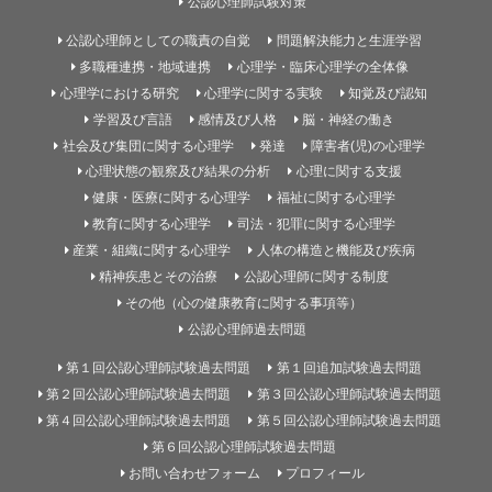
公認心理師試験対策
公認心理師としての職責の自覚
問題解決能力と生涯学習
多職種連携・地域連携
心理学・臨床心理学の全体像
心理学における研究
心理学に関する実験
知覚及び認知
学習及び言語
感情及び人格
脳・神経の働き
社会及び集団に関する心理学
発達
障害者(児)の心理学
心理状態の観察及び結果の分析
心理に関する支援
健康・医療に関する心理学
福祉に関する心理学
教育に関する心理学
司法・犯罪に関する心理学
産業・組織に関する心理学
人体の構造と機能及び疾病
精神疾患とその治療
公認心理師に関する制度
その他（心の健康教育に関する事項等）
公認心理師過去問題
第１回公認心理師試験過去問題
第１回追加試験過去問題
第２回公認心理師試験過去問題
第３回公認心理師試験過去問題
第４回公認心理師試験過去問題
第５回公認心理師試験過去問題
第６回公認心理師試験過去問題
お問い合わせフォーム
プロフィール