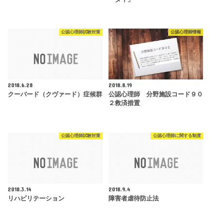
公認心理師試験対策
公認心理師情報
2018.6.28
2018.8.19
クーバード（クヴァード）症候群
公認心理師 分野施設コード９０
２救済措置
公認心理師試験対策
公認心理師に関する制度
2018.3.14
2018.9.4
リハビリテーション
障害者虐待防止法