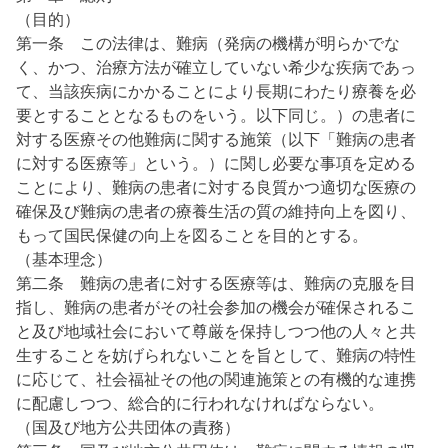
（目的）
第一条 この法律は、難病（発病の機構が明らかでな
く、かつ、治療方法が確立していない希少な疾病であっ
て、当該疾病にかかることにより長期にわたり療養を必
要とすることとなるものをいう。以下同じ。）の患者に
対する医療その他難病に関する施策（以下「難病の患者
に対する医療等」という。）に関し必要な事項を定める
ことにより、難病の患者に対する良質かつ適切な医療の
確保及び難病の患者の療養生活の質の維持向上を図り、
もって国民保健の向上を図ることを目的とする。
（基本理念）
第二条 難病の患者に対する医療等は、難病の克服を目
指し、難病の患者がその社会参加の機会が確保されるこ
と及び地域社会において尊厳を保持しつつ他の人々と共
生することを妨げられないことを旨として、難病の特性
に応じて、社会福祉その他の関連施策との有機的な連携
に配慮しつつ、総合的に行われなければならない。
（国及び地方公共団体の責務）