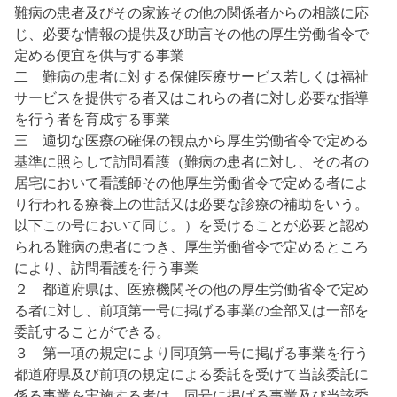
難病の患者及びその家族その他の関係者からの相談に応
じ、必要な情報の提供及び助言その他の厚生労働省令で
定める便宜を供与する事業
二 難病の患者に対する保健医療サービス若しくは福祉
サービスを提供する者又はこれらの者に対し必要な指導
を行う者を育成する事業
三 適切な医療の確保の観点から厚生労働省令で定める
基準に照らして訪問看護（難病の患者に対し、その者の
居宅において看護師その他厚生労働省令で定める者によ
り行われる療養上の世話又は必要な診療の補助をいう。
以下この号において同じ。）を受けることが必要と認め
られる難病の患者につき、厚生労働省令で定めるところ
により、訪問看護を行う事業
２ 都道府県は、医療機関その他の厚生労働省令で定め
る者に対し、前項第一号に掲げる事業の全部又は一部を
委託することができる。
３ 第一項の規定により同項第一号に掲げる事業を行う
都道府県及び前項の規定による委託を受けて当該委託に
係る事業を実施する者は、同号に掲げる事業及び当該委