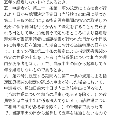
五年を経過しないものであるとき。
五 申請者が、第二十一条第一項の規定による検査が行
われた日から聴聞決定予定日（当該検査の結果に基づき
第二十三条の規定による指定医療機関の指定の取消しの
処分に係る聴聞を行うか否かの決定をすることが見込ま
れる日として厚生労働省令で定めるところにより都道府
県知事が当該申請者に当該検査が行われた日から十日以
内に特定の日を通知した場合における当該特定の日をい
う。）までの間に第二十条の規定による指定医療機関の
指定の辞退の申出をした者（当該辞退について相当の理
由がある者を除く。）で、当該申出の日から起算して五
年を経過しないものであるとき。
六 第四号に規定する期間内に第二十条の規定による指
定医療機関の指定の辞退の申出があった場合において、
申請者が、通知日前六十日以内に当該申出に係る法人
（当該辞退について相当の理由がある者を除く。）の役
員等又は当該申出に係る法人でない者（当該辞退につい
て相当の理由がある者を除く。）の管理者であった者
で、当該申出の日から起算して五年を経過しないもので