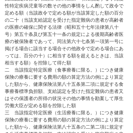
性特定疾病児童等の数その他の事情をしん酌して政令で
定める額（当該政令で定める額が当該算定した額の百分
の二十（当該支給認定を受けた指定難病の患者が高齢者
の医療の確保に関する法律（昭和五十七年法律第八十
号）第五十条及び第五十一条の規定による後期高齢者医
療の被保険者であって、同法第六十七条第一項第一号に
掲げる場合に該当する場合その他政令で定める場合にあ
っては、百分の十）に相当する額を超えるときは、当該
相当する額）を控除して得た額
二 当該指定特定医療（食事療養に限る。）につき健康
保険の療養に要する費用の額の算定方法の例により算定
した額から、健康保険法第八十五条第二項に規定する食
事療養標準負担額、支給認定を受けた指定難病の患者又
はその保護者の所得の状況その他の事情を勘案して厚生
労働大臣が定める額を控除した額
三 当該指定特定医療（生活療養に限る。）につき健康
保険の療養に要する費用の額の算定方法の例により算定
した額から、健康保険法第八十五条の二第二項に規定す