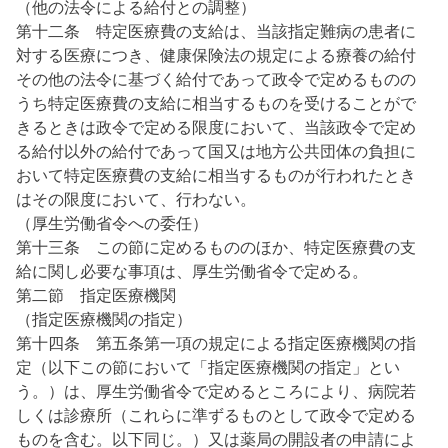
（他の法令による給付との調整）
第十二条 特定医療費の支給は、当該指定難病の患者に
対する医療につき、健康保険法の規定による療養の給付
その他の法令に基づく給付であって政令で定めるものの
うち特定医療費の支給に相当するものを受けることがで
きるときは政令で定める限度において、当該政令で定め
る給付以外の給付であって国又は地方公共団体の負担に
おいて特定医療費の支給に相当するものが行われたとき
はその限度において、行わない。
（厚生労働省令への委任）
第十三条 この節に定めるもののほか、特定医療費の支
給に関し必要な事項は、厚生労働省令で定める。
第二節 指定医療機関
（指定医療機関の指定）
第十四条 第五条第一項の規定による指定医療機関の指
定（以下この節において「指定医療機関の指定」とい
う。）は、厚生労働省令で定めるところにより、病院若
しくは診療所（これらに準ずるものとして政令で定める
ものを含む。以下同じ。）又は薬局の開設者の申請によ