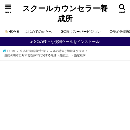
スクールカウンセラー養
menu
search
成所
HOME
はじめてのかたへ
SC向けスーパービジョン
公認心理師
SCの様々な便利ツールをインストール
HOME
公認心理師試験対策
人体の構造と機能及び疾病
難病の患者に対する医療等に関する法律〈難病法〉・指定難病