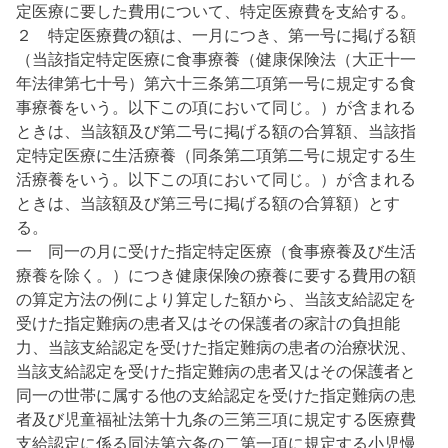
定医療に要した費用について、特定医療費を支給する。
２ 特定医療費の額は、一月につき、第一号に掲げる額
（当該指定特定医療に食事療養（健康保険法（大正十一
年法律第七十号）第六十三条第二項第一号に規定する食
事療養をいう。以下この項において同じ。）が含まれる
ときは、当該額及び第二号に掲げる額の合算額、当該指
定特定医療に生活療養（同条第二項第二号に規定する生
活療養をいう。以下この項において同じ。）が含まれる
ときは、当該額及び第三号に掲げる額の合算額）とす
る。
一 同一の月に受けた指定特定医療（食事療養及び生活
療養を除く。）につき健康保険の療養に要する費用の額
の算定方法の例により算定した額から、当該支給認定を
受けた指定難病の患者又はその保護者の家計の負担能
力、当該支給認定を受けた指定難病の患者の治療状況、
当該支給認定を受けた指定難病の患者又はその保護者と
同一の世帯に属する他の支給認定を受けた指定難病の患
者及び児童福祉法第十九条の三第三項に規定する医療費
支給認定に係る同法第六条の二第一項に規定する小児慢