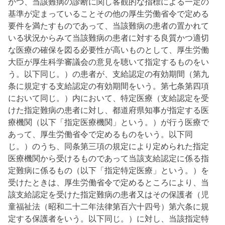
かつ、当該難病の診断に関し客観的な指標による一定の
基準が定まっていることその他の厚生労働省令で定める
要件を満たすものであって、当該難病の患者の置かれて
いる状況からみて当該難病の患者に対する良質かつ適切
な医療の確保を図る必要性が高いものとして、厚生労働
大臣が厚生科学審議会の意見を聴いて指定するものをい
う。以下同じ。）の患者が、支給認定の有効期間（第九
条に規定する支給認定の有効期間をいう。第七条第四項
において同じ。）内において、特定医療（支給認定を受
けた指定難病の患者に対し、都道府県知事が指定する医
療機関（以下「指定医療機関」という。）が行う医療で
あって、厚生労働省令で定めるものをいう。以下同
じ。）のうち、同条第三項の規定により定められた指定
医療機関から受けるものであって当該支給認定に係る指
定難病に係るもの（以下「指定特定医療」という。）を
受けたときは、厚生労働省令で定めるところにより、当
該支給認定を受けた指定難病の患者又はその保護者（児
童福祉法（昭和二十二年法律第百六十四号）第六条に規
定する保護者をいう。以下同じ。）に対し、当該指定特