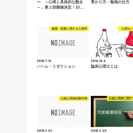
ー ～心得と具体的な動き
受かり方・勉強の仕方
～」第２回開催決定！10…
健康・医療に関する心理学
心理士
2018.7.14
2016.10.6
ハーム・リダクション
臨床心理士とは
公認心理師試験対策
公認心理師に関す
2018.3.24
2018.5.20