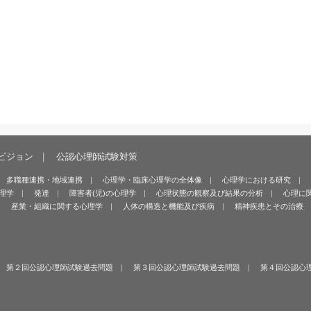
ビジョン
公認心理師試験対策
多職種連携・地域連携
心理学・臨床心理学の全体像
心理学における研究
理学
発達
障害者(児)の心理学
心理状態の観察及び結果の分析
心理に
産業・組織に関する心理学
人体の構造と機能及び疾病
精神疾患とその治療
第２回公認心理師試験過去問題
第３回公認心理師試験過去問題
第４回公認心