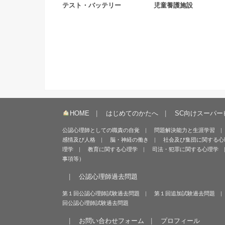
テスト・バッテリー
児童養護施設
HOME
はじめてのかたへ
SC向けスーパー
公認心理師としての職責の自覚
問題解決能力と生涯学習
感情及び人格
脳・神経の働き
社会及び集団に関する心
理学
教育に関する心理学
司法・犯罪に関する心理学
事項等）
公認心理師過去問題
第１回公認心理師試験過去問題
第１回追加試験過去問題
回公認心理師試験過去問題
お問い合わせフォーム
プロフィール