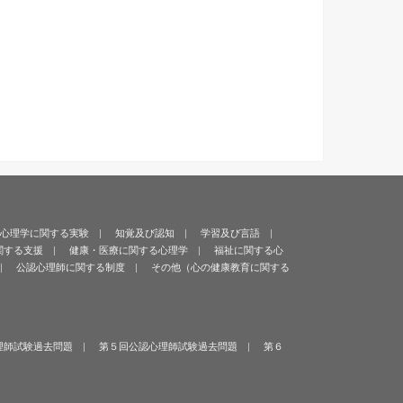
心理学に関する実験
知覚及び認知
学習及び言語
関する支援
健康・医療に関する心理学
福祉に関する心
公認心理師に関する制度
その他（心の健康教育に関する
理師試験過去問題
第５回公認心理師試験過去問題
第６