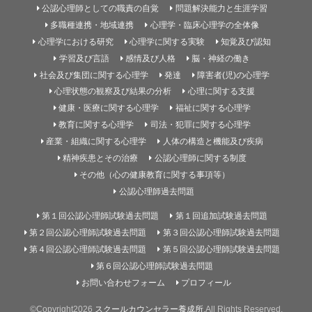
公認心理師としての職責の自覚
問題解決能力と生涯学習
多職種連携・地域連携
心理学・臨床心理学の全体像
心理学における研究
心理学に関する実験
知覚及び認知
学習及び言語
感情及び人格
脳・神経の働き
社会及び集団に関する心理学
発達
障害者(児)の心理学
心理状態の観察及び結果の分析
心理に関する支援
健康・医療に関する心理学
福祉に関する心理学
教育に関する心理学
司法・犯罪に関する心理学
産業・組織に関する心理学
人体の構造と機能及び疾病
精神疾患とその治療
公認心理師に関する制度
その他（心の健康教育に関する事項等）
公認心理師過去問題
第１回公認心理師試験過去問題
第１回追加試験過去問題
第２回公認心理師試験過去問題
第３回公認心理師試験過去問題
第４回公認心理師試験過去問題
第５回公認心理師試験過去問題
第６回公認心理師試験過去問題
お問い合わせフォーム
プロフィール
©Copyright2026
スクールカウンセラー養成所
.All Rights Reserved.