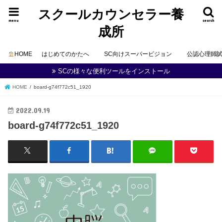
スクールカウンセラー養
menu
search
成所
HOME
はじめてのかたへ
SC向けスーパービジョン
公認心理師
SCの様々な便利ツールをインストール
HOME
board-g74f772c51_1920
2022.09.19
board-g74f772c51_1920