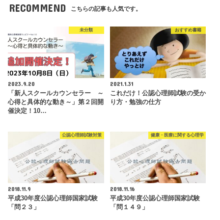
RECOMMEND
こちらの記事も人気です。
未分類
おすすめ書籍
2023.9.20
2021.1.31
「新人スクールカウンセラー ～
これだけ！公認心理師試験の受か
心得と具体的な動き～」第２回開
り方・勉強の仕方
催決定！10…
公認心理師試験対策
健康・医療に関する心理学
2018.11.9
2018.11.16
平成30年度公認心理師国家試験
平成30年度公認心理師国家試験
「問２３」
「問１４９」