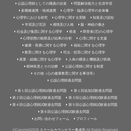
公認心理師としての職責の自覚
問題解決能力と生涯学習
多職種連携・地域連携
心理学・臨床心理学の全体像
心理学における研究
心理学に関する実験
知覚及び認知
学習及び言語
感情及び人格
脳・神経の働き
社会及び集団に関する心理学
発達
障害者(児)の心理学
心理状態の観察及び結果の分析
心理に関する支援
健康・医療に関する心理学
福祉に関する心理学
教育に関する心理学
司法・犯罪に関する心理学
産業・組織に関する心理学
人体の構造と機能及び疾病
精神疾患とその治療
公認心理師に関する制度
その他（心の健康教育に関する事項等）
公認心理師過去問題
第１回公認心理師試験過去問題
第１回追加試験過去問題
第２回公認心理師試験過去問題
第３回公認心理師試験過去問題
第４回公認心理師試験過去問題
第５回公認心理師試験過去問題
第６回公認心理師試験過去問題
お問い合わせフォーム
プロフィール
©Copyright2026
スクールカウンセラー養成所
.All Rights Reserved.