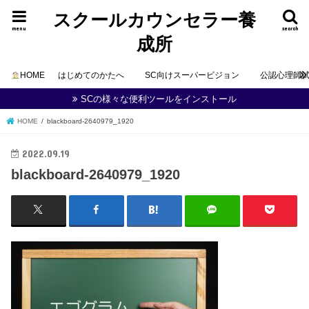
スクールカウンセラー養
menu
search
成所
HOME
はじめてのかたへ
SC向けスーパービジョン
公認心理師
SCの様々な便利ツールをインストール
HOME
blackboard-2640979_1920
2022.09.19
blackboard-2640979_1920