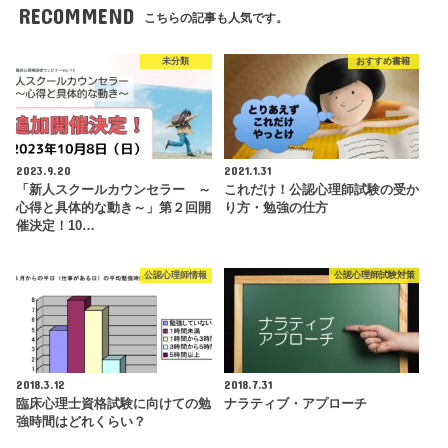
RECOMMEND
こちらの記事も人気です。
未分類
おすすめ書籍
2023.9.20
2021.1.31
「新人スクールカウンセラー ～
これだけ！公認心理師試験の受か
心得と具体的な動き～」第２回開
り方・勉強の仕方
催決定！10…
公認心理師情報
公認心理師試験対策
2018.3.12
2018.7.31
臨床心理士資格試験に向けての勉
ナラティブ・アプローチ
強時間はどれくらい？