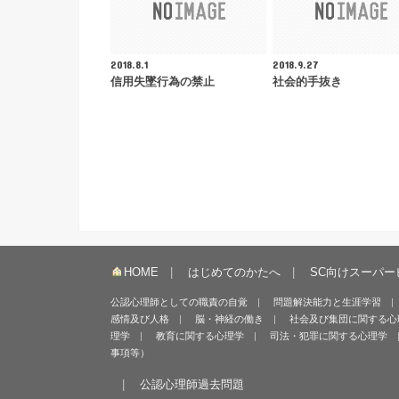
2018.8.1
2018.9.27
信用失墜行為の禁止
社会的手抜き
HOME
はじめてのかたへ
SC向けスーパー
公認心理師としての職責の自覚
問題解決能力と生涯学習
感情及び人格
脳・神経の働き
社会及び集団に関する心
理学
教育に関する心理学
司法・犯罪に関する心理学
事項等）
公認心理師過去問題