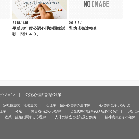
2018.11.15
2018.2.11
平成30年度公認心理師国家試
乳幼児発達検査
験「問１４３」
ビジョン
公認心理師試験対策
多職種連携・地域連携
心理学・臨床心理学の全体像
心理学における研究
理学
発達
障害者(児)の心理学
心理状態の観察及び結果の分析
心理に
産業・組織に関する心理学
人体の構造と機能及び疾病
精神疾患とその治療