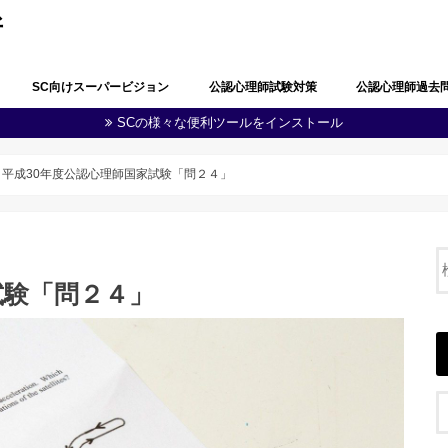
所
SC向けスーパービジョン
公認心理師試験対策
公認心理師過去
SCの様々な便利ツールをインストール
公認心理師としての職責の自覚
問題解決能力と生涯学習
多職種連携・地域連携
心理学・臨床心理学の全体像
心理学における研究
心理学に関する実験
知覚及び認知
学習及び言語
感情及び人格
脳・神経の働き
社会及び集団に関する心理学
発達
障害者(児)の心理学
心理状態の観察及び結果の分析
心理に関する支援
健康・医療に関する心理学
福祉に関する心理学
教育に関する心理学
司法・犯罪に関する心理学
産業・組織に関する心理学
人体の構造と機能及び疾病
精神疾患とその治療
公認心理師に関する制度
その他（心の健康教育に関する事項
第１回公認心理師
第１回追加試験過
第２回公認心理師
第３回公認心理師
第４回公認心理師
第５回公認心理師
第６回公認心理師
等）
平成30年度公認心理師国家試験「問２４」
試験「問２４」