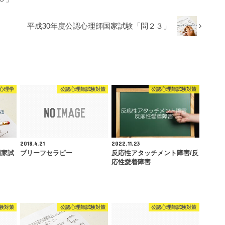
平成30年度公認心理師国家試験「問２３」
心理学
公認心理師試験対策
公認心理師試験対策
2018.4.21
2022.11.23
国家試
ブリーフセラピー
反応性アタッチメント障害/反
応性愛着障害
験対策
公認心理師試験対策
公認心理師試験対策