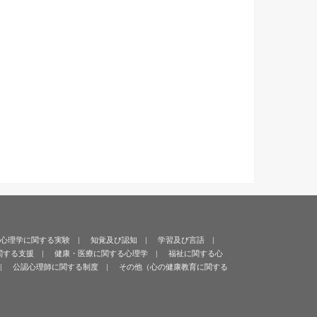
心理学に関する実験
知覚及び認知
学習及び言語
関する支援
健康・医療に関する心理学
福祉に関する心
公認心理師に関する制度
その他（心の健康教育に関する