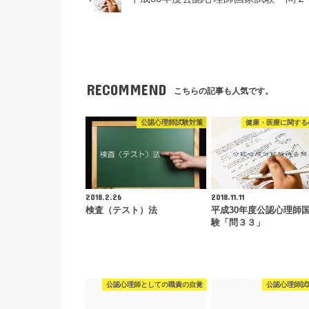
RECOMMEND
こちらの記事も人気です。
公認心理師試験対策
健康・医療に関する
2018.2.26
2018.11.11
検査（テスト）法
平成30年度公認心理師
験「問３３」
公認心理師としての職責の自覚
公認心理師試