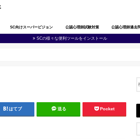
所
SC向けスーパービジョン
公認心理師試験対策
公認心理師過去
SCの様々な便利ツールをインストール
公認心理師としての職責の自覚
問題解決能力と生涯学習
多職種連携・地域連携
心理学・臨床心理学の全体像
心理学における研究
心理学に関する実験
知覚及び認知
学習及び言語
感情及び人格
脳・神経の働き
社会及び集団に関する心理学
発達
障害者(児)の心理学
心理状態の観察及び結果の分析
心理に関する支援
健康・医療に関する心理学
福祉に関する心理学
教育に関する心理学
司法・犯罪に関する心理学
産業・組織に関する心理学
人体の構造と機能及び疾病
精神疾患とその治療
公認心理師に関する制度
その他（心の健康教育に関する事項
第１回公認心理師
第１回追加試験過
第２回公認心理師
第３回公認心理師
第４回公認心理師
第５回公認心理師
第６回公認心理師
等）
はてブ
送る
Pocket