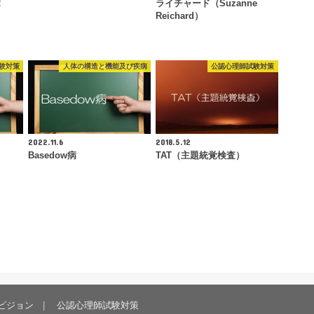
章
ライチャード（Suzanne
Reichard）
験対策
人体の構造と機能及び疾病
公認心理師試験対策
2022.11.6
2018.5.12
Basedow病
TAT（主題統覚検査）
ビジョン
公認心理師試験対策