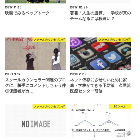
2017.11.30
2017.12.26
映画でみるペップトーク
著書「人生の勝算」 学校が真の
チームなるには程遠い？
スクールカウンセリング
スクールカウンセリング
2021.9.14
2018.2.22
スクールカウンセラー関連のブロ
ネット依存にさせないために家
グに、勝手にコメントしちゃう件
庭・学校ができる予防策 久里浜
①保護者がカ…
医療センター研修
スクールカウンセリング
SCツール