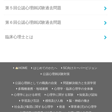
第５回公認心理師試験過去問題
第６回公認心理師試験過去問題
臨床心理士とは
HOME
はじめてのかたへ
SC向けスーパービジョン
公認心理師試験対策
公認心理師としての職責の自覚
問題解決能力と生涯学習
多職種連携・地域連携
心理学・臨床心理学の全体像
心理学における研究
心理学に関する実験
知覚及び認知
学習及び言語
感情及び人格
脳・神経の働き
社会及び集団に関する心理学
発達
障害者(児)の心理学