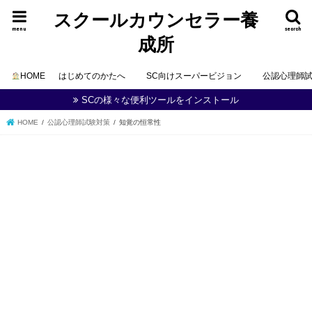
スクールカウンセラー養
menu
search
成所
HOME
はじめてのかたへ
SC向けスーパービジョン
公認心理師
SCの様々な便利ツールをインストール
HOME
公認心理師試験対策
知覚の恒常性