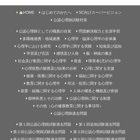
HOME
はじめてのかたへ
SC向けスーパービジョン
公認心理師試験対策
公認心理師としての職責の自覚
問題解決能力と生涯学習
多職種連携・地域連携
心理学・臨床心理学の全体像
心理学における研究
心理学に関する実験
知覚及び認知
学習及び言語
感情及び人格
脳・神経の働き
社会及び集団に関する心理学
発達
障害者(児)の心理学
心理状態の観察及び結果の分析
心理に関する支援
健康・医療に関する心理学
福祉に関する心理学
教育に関する心理学
司法・犯罪に関する心理学
産業・組織に関する心理学
人体の構造と機能及び疾病
精神疾患とその治療
公認心理師に関する制度
その他（心の健康教育に関する事項等）
公認心理師過去問題
第１回公認心理師試験過去問題
第１回追加試験過去問題
第２回公認心理師試験過去問題
第３回公認心理師試験過去問題
第４回公認心理師試験過去問題
第５回公認心理師試験過去問題