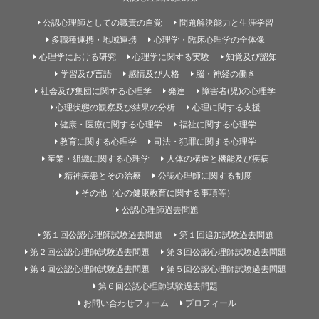
公認心理師としての職責の自覚
問題解決能力と生涯学習
多職種連携・地域連携
心理学・臨床心理学の全体像
心理学における研究
心理学に関する実験
知覚及び認知
学習及び言語
感情及び人格
脳・神経の働き
社会及び集団に関する心理学
発達
障害者(児)の心理学
心理状態の観察及び結果の分析
心理に関する支援
健康・医療に関する心理学
福祉に関する心理学
教育に関する心理学
司法・犯罪に関する心理学
産業・組織に関する心理学
人体の構造と機能及び疾病
精神疾患とその治療
公認心理師に関する制度
その他（心の健康教育に関する事項等）
公認心理師過去問題
第１回公認心理師試験過去問題
第１回追加試験過去問題
第２回公認心理師試験過去問題
第３回公認心理師試験過去問題
第４回公認心理師試験過去問題
第５回公認心理師試験過去問題
第６回公認心理師試験過去問題
お問い合わせフォーム
プロフィール