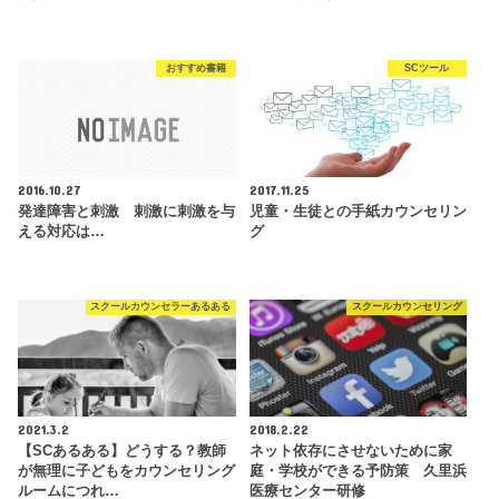
おすすめ書籍
SCツール
2016.10.27
2017.11.25
発達障害と刺激 刺激に刺激を与
児童・生徒との手紙カウンセリン
える対応は…
グ
スクールカウンセラーあるある
スクールカウンセリング
2021.3.2
2018.2.22
【SCあるある】どうする？教師
ネット依存にさせないために家
が無理に子どもをカウンセリング
庭・学校ができる予防策 久里浜
ルームにつれ…
医療センター研修