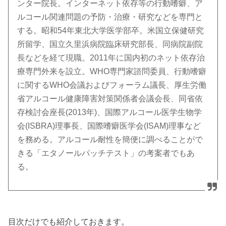
ンター院長。インターネット依存等の行動嗜癖、ア
ルコール関連問題の予防・治療・研究などを専門と
する。昭和54年東北大学医学部卒。米国立保健研究
所留学、国立久里浜病院臨床研究部長、同病院副院
長などを経て現職。2011年に国内初のネット依存治
療専門外来を設立。WHO専門家諮問委員、行動嗜癖
に関するWHO会議およびフォーラム議長、厚生労働
省アルコール健康障害対策関係者会議会長、同省依
存検討会座長(2013年)、国際アルコール医学生物学
会(ISBRA)理事長、国際嗜癖医学会(ISAM)理事など
を務める。アルコール耐性を簡便に調べることがで
きる「エタノールパッチテスト」の考案者でもあ
る。
目次だけでも紹介しておきます。