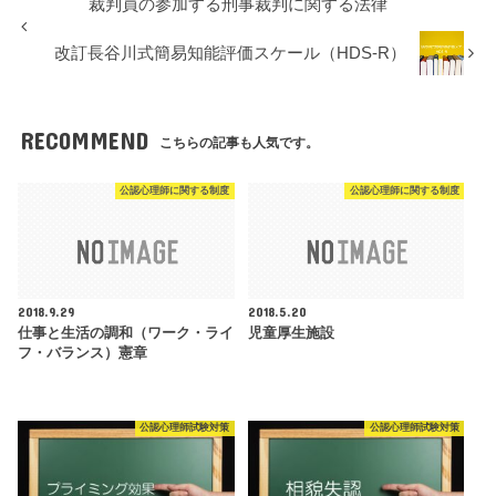
裁判員の参加する刑事裁判に関する法律
改訂長谷川式簡易知能評価スケール（HDS-R）
RECOMMEND
こちらの記事も人気です。
公認心理師に関する制度
公認心理師に関する制度
2018.9.29
2018.5.20
仕事と生活の調和（ワーク・ライ
児童厚生施設
フ・バランス）憲章
公認心理師試験対策
公認心理師試験対策