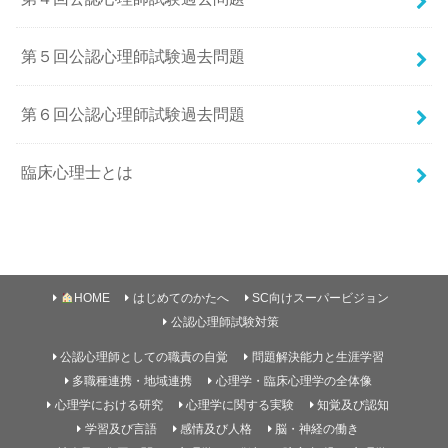
第５回公認心理師試験過去問題
第６回公認心理師試験過去問題
臨床心理士とは
HOME
はじめてのかたへ
SC向けスーパービジョン
公認心理師試験対策
公認心理師としての職責の自覚
問題解決能力と生涯学習
多職種連携・地域連携
心理学・臨床心理学の全体像
心理学における研究
心理学に関する実験
知覚及び認知
学習及び言語
感情及び人格
脳・神経の働き