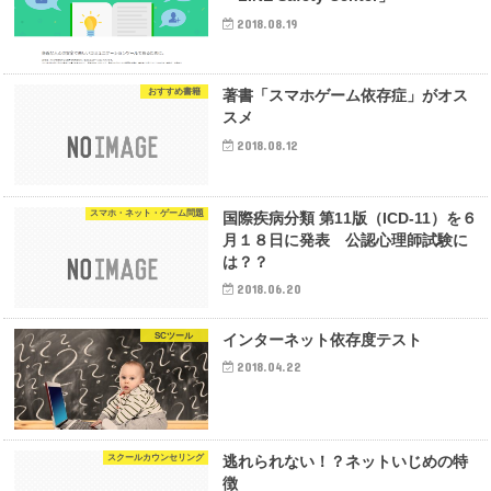
2018.08.19
おすすめ書籍
著書「スマホゲーム依存症」がオス
スメ
2018.08.12
スマホ・ネット・ゲーム問題
国際疾病分類 第11版（ICD-11）を６
月１８日に発表 公認心理師試験に
は？？
2018.06.20
SCツール
インターネット依存度テスト
2018.04.22
スクールカウンセリング
逃れられない！？ネットいじめの特
徴