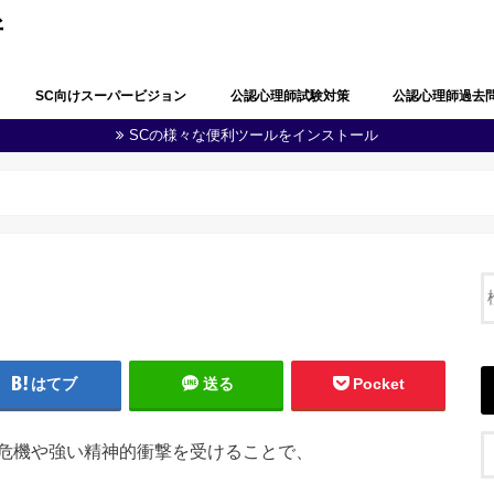
所
SC向けスーパービジョン
公認心理師試験対策
公認心理師過去
SCの様々な便利ツールをインストール
公認心理師としての職責の自覚
問題解決能力と生涯学習
多職種連携・地域連携
心理学・臨床心理学の全体像
心理学における研究
心理学に関する実験
知覚及び認知
学習及び言語
感情及び人格
脳・神経の働き
社会及び集団に関する心理学
発達
障害者(児)の心理学
心理状態の観察及び結果の分析
心理に関する支援
健康・医療に関する心理学
福祉に関する心理学
教育に関する心理学
司法・犯罪に関する心理学
産業・組織に関する心理学
人体の構造と機能及び疾病
精神疾患とその治療
公認心理師に関する制度
その他（心の健康教育に関する事項
第１回公認心理師
第１回追加試験過
第２回公認心理師
第３回公認心理師
第４回公認心理師
第５回公認心理師
第６回公認心理師
等）
はてブ
送る
Pocket
危機や強い精神的衝撃を受けることで、