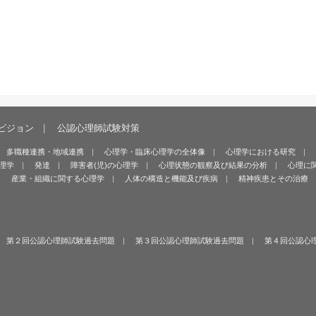
ビジョン
公認心理師試験対策
多職種連携・地域連携
心理学・臨床心理学の全体像
心理学における研究
理学
発達
障害者(児)の心理学
心理状態の観察及び結果の分析
心理に
産業・組織に関する心理学
人体の構造と機能及び疾病
精神疾患とその治療
第２回公認心理師試験過去問題
第３回公認心理師試験過去問題
第４回公認心