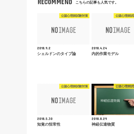
RECOMMEND
こちらの記事も人気です。
公認心理師試験対策
公認心理師試
2018.9.2
2018.4.24
シェルドンのタイプ論
内的作業モデル
公認心理師試験対策
公認心理師試
2018.5.30
2018.8.29
知覚の恒常性
神経伝達物質