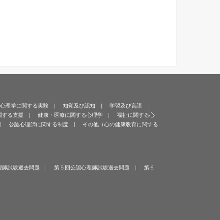
心理学に関する実験
知覚及び認知
学習及び言語
関する支援
健康・医療に関する心理学
福祉に関する心
公認心理師に関する制度
その他（心の健康教育に関する
理師試験過去問題
第５回公認心理師試験過去問題
第６