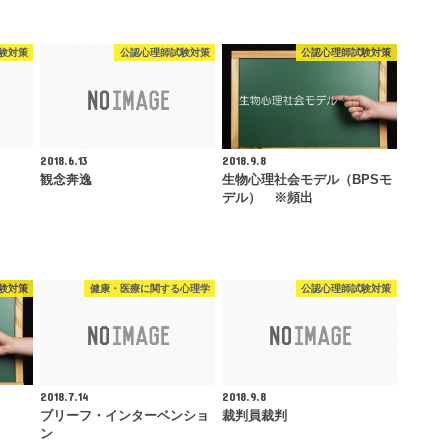
験対策
公認心理師試験対策
公認心理師試験対策
2018.6.13
2018.9.8
観念奔逸
生物心理社会モデル（BPSモ
デル） ※頻出
験対策
健康・医療に関する心理学
公認心理師試験対策
2018.7.14
2018.9.8
ブリーフ・インターベンショ
裁判員裁判
ン