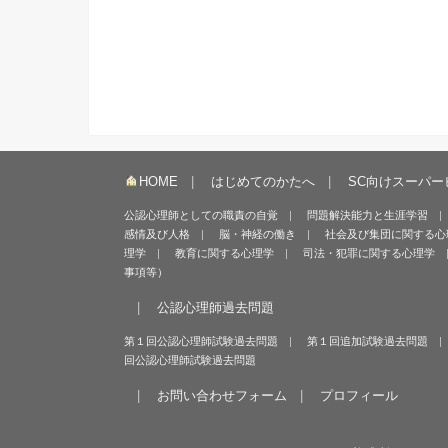
HOME
はじめてのかたへ
SC向けスーパー
公認心理師としての職責の自覚
問題解決能力と生涯学習
感情及び人格
脳・神経の働き
社会及び集団に関する心
理学
教育に関する心理学
司法・犯罪に関する心理学
事項等）
公認心理師過去問題
第１回公認心理師試験過去問題
第１回追加試験過去問題
回公認心理師試験過去問題
お問い合わせフォーム
プロフィール