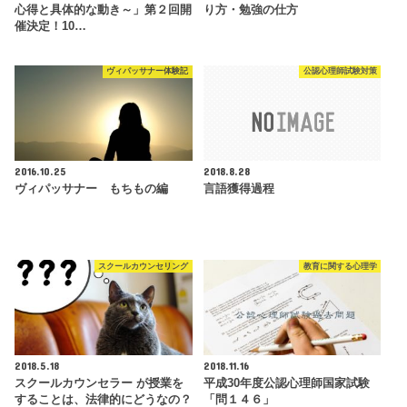
心得と具体的な動き～」第２回開
り方・勉強の仕方
催決定！10…
ヴィパッサナー体験記
公認心理師試験対策
2016.10.25
2018.8.28
ヴィパッサナー もちもの編
言語獲得過程
スクールカウンセリング
教育に関する心理学
2018.5.18
2018.11.16
スクールカウンセラー が授業を
平成30年度公認心理師国家試験
することは、法律的にどうなの？
「問１４６」