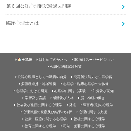
第６回公認心理師試験過去問題
臨床心理士とは
HOME
はじめてのかたへ
SC向けスーパービジョン
公認心理師試験対策
公認心理師としての職責の自覚
問題解決能力と生涯学習
多職種連携・地域連携
心理学・臨床心理学の全体像
心理学における研究
心理学に関する実験
知覚及び認知
学習及び言語
感情及び人格
脳・神経の働き
社会及び集団に関する心理学
発達
障害者(児)の心理学
心理状態の観察及び結果の分析
心理に関する支援
健康・医療に関する心理学
福祉に関する心理学
教育に関する心理学
司法・犯罪に関する心理学