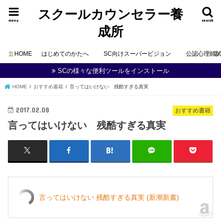
スクールカウンセラー養
menu
search
成所
HOME
はじめてのかたへ
SC向けスーパービジョン
公認心理師
SCの様々な便利ツールをインストール
HOME
おすすめ書籍
言ってはいけない 残酷すぎる真実
2017.02.08
おすすめ書籍
言ってはいけない 残酷すぎる真実
言ってはいけない 残酷すぎる真実 (新潮新書)