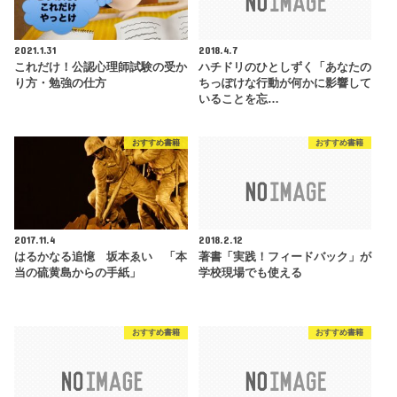
2021.1.31
2018.4.7
これだけ！公認心理師試験の受か
ハチドリのひとしずく「あなたの
り方・勉強の仕方
ちっぽけな行動が何かに影響して
いることを忘…
おすすめ書籍
おすすめ書籍
2017.11.4
2018.2.12
はるかなる追憶 坂本ゑい 「本
著書「実践！フィードバック」が
当の硫黄島からの手紙」
学校現場でも使える
おすすめ書籍
おすすめ書籍