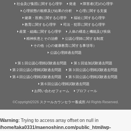
社会及び集団に関する心理学
発達
障害者(児)の心理学
心理状態の観察及び結果の分析
心理に関する支援
健康・医療に関する心理学
福祉に関する心理学
教育に関する心理学
司法・犯罪に関する心理学
産業・組織に関する心理学
人体の構造と機能及び疾病
精神疾患とその治療
公認心理師に関する制度
その他（心の健康教育に関する事項等）
公認心理師過去問題
第１回公認心理師試験過去問題
第１回追加試験過去問題
第２回公認心理師試験過去問題
第３回公認心理師試験過去問題
第４回公認心理師試験過去問題
第５回公認心理師試験過去問題
第６回公認心理師試験過去問題
お問い合わせフォーム
プロフィール
©Copyright2026
スクールカウンセラー養成所
.All Rights Reserved.
Warning
: Trying to access array offset on null in
/home/taka0331/maenoshinn.com/public_html/wp-