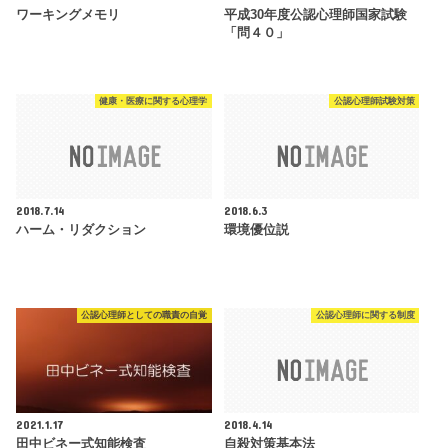
ワーキングメモリ
平成30年度公認心理師国家試験
「問４０」
健康・医療に関する心理学
公認心理師試験対策
2018.7.14
2018.6.3
ハーム・リダクション
環境優位説
公認心理師としての職責の自覚
公認心理師に関する制度
2021.1.17
2018.4.14
田中ビネー式知能検査
自殺対策基本法