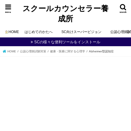
スクールカウンセラー養
menu
search
成所
HOME
はじめてのかたへ
SC向けスーパービジョン
公認心理師
SCの様々な便利ツールをインストール
HOME
公認心理師試験対策
健康・医療に関する心理学
Alzheimer型認知症