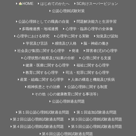
HOME
はじめてのかたへ
SC向けスーパービジョン
公認心理師試験対策
公認心理師としての職責の自覚
問題解決能力と生涯学習
多職種連携・地域連携
心理学・臨床心理学の全体像
心理学における研究
心理学に関する実験
知覚及び認知
学習及び言語
感情及び人格
脳・神経の働き
社会及び集団に関する心理学
発達
障害者(児)の心理学
心理状態の観察及び結果の分析
心理に関する支援
健康・医療に関する心理学
福祉に関する心理学
教育に関する心理学
司法・犯罪に関する心理学
産業・組織に関する心理学
人体の構造と機能及び疾病
精神疾患とその治療
公認心理師に関する制度
その他（心の健康教育に関する事項等）
公認心理師過去問題
第１回公認心理師試験過去問題
第１回追加試験過去問題
第２回公認心理師試験過去問題
第３回公認心理師試験過去問題
第４回公認心理師試験過去問題
第５回公認心理師試験過去問題
第６回公認心理師試験過去問題