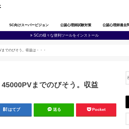
所
SC向けスーパービジョン
公認心理師試験対策
公認心理師過去
SCの様々な便利ツールをインストール
公認心理師としての職責の自覚
問題解決能力と生涯学習
多職種連携・地域連携
心理学・臨床心理学の全体像
心理学における研究
心理学に関する実験
知覚及び認知
学習及び言語
感情及び人格
脳・神経の働き
社会及び集団に関する心理学
発達
障害者(児)の心理学
心理状態の観察及び結果の分析
心理に関する支援
健康・医療に関する心理学
福祉に関する心理学
教育に関する心理学
司法・犯罪に関する心理学
産業・組織に関する心理学
人体の構造と機能及び疾病
精神疾患とその治療
公認心理師に関する制度
その他（心の健康教育に関する事項
第１回公認心理師
第１回追加試験過
第２回公認心理師
第３回公認心理師
第４回公認心理師
第５回公認心理師
第６回公認心理師
等）
0PVまでのびそう。収益は・・・
、45000PVまでのびそう。収益
はてブ
送る
Pocket