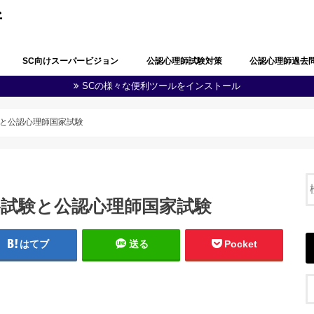
所
SC向けスーパービジョン
公認心理師試験対策
公認心理師過去
SCの様々な便利ツールをインストール
公認心理師としての職責の自覚
問題解決能力と生涯学習
多職種連携・地域連携
心理学・臨床心理学の全体像
心理学における研究
心理学に関する実験
知覚及び認知
学習及び言語
感情及び人格
脳・神経の働き
社会及び集団に関する心理学
発達
障害者(児)の心理学
心理状態の観察及び結果の分析
心理に関する支援
健康・医療に関する心理学
福祉に関する心理学
教育に関する心理学
司法・犯罪に関する心理学
産業・組織に関する心理学
人体の構造と機能及び疾病
精神疾患とその治療
公認心理師に関する制度
その他（心の健康教育に関する事項
第１回公認心理師
第１回追加試験過
第２回公認心理師
第３回公認心理師
第４回公認心理師
第５回公認心理師
第６回公認心理師
等）
と公認心理師国家試験
格試験と公認心理師国家試験
はてブ
送る
Pocket