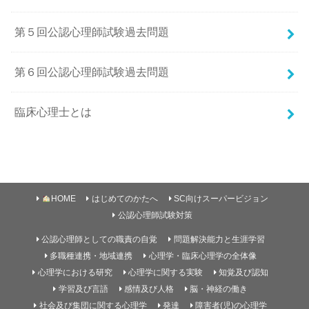
第５回公認心理師試験過去問題
第６回公認心理師試験過去問題
臨床心理士とは
HOME
はじめてのかたへ
SC向けスーパービジョン
公認心理師試験対策
公認心理師としての職責の自覚
問題解決能力と生涯学習
多職種連携・地域連携
心理学・臨床心理学の全体像
心理学における研究
心理学に関する実験
知覚及び認知
学習及び言語
感情及び人格
脳・神経の働き
社会及び集団に関する心理学
発達
障害者(児)の心理学