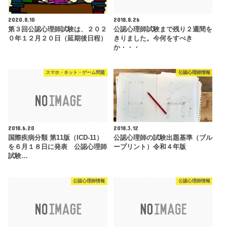
2020.8.10
2018.8.26
第３回公認心理師試験は、２０２
公認心理師試験まで残り２週間を
０年１２月２０日（延期後日程）
きりました。今何をすべき
か・・・
スマホ・ネット・ゲーム問題
公認心理師情報
2018.6.20
2018.3.12
国際疾病分類 第11版（ICD-11）
公認心理師の試験出題基準（ブル
を６月１８日に発表 公認心理師
ープリント）令和４年版
試験…
公認心理師情報
公認心理師情報