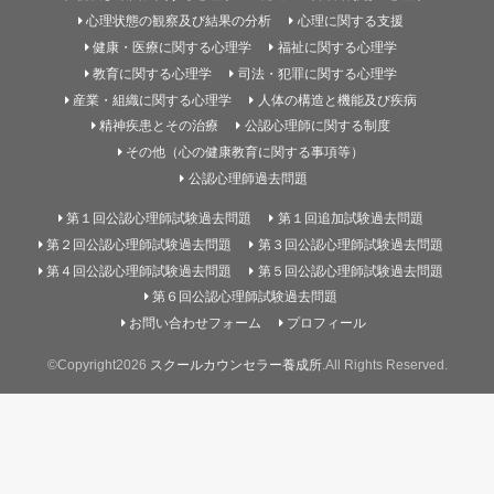
心理状態の観察及び結果の分析
心理に関する支援
健康・医療に関する心理学
福祉に関する心理学
教育に関する心理学
司法・犯罪に関する心理学
産業・組織に関する心理学
人体の構造と機能及び疾病
精神疾患とその治療
公認心理師に関する制度
その他（心の健康教育に関する事項等）
公認心理師過去問題
第１回公認心理師試験過去問題
第１回追加試験過去問題
第２回公認心理師試験過去問題
第３回公認心理師試験過去問題
第４回公認心理師試験過去問題
第５回公認心理師試験過去問題
第６回公認心理師試験過去問題
お問い合わせフォーム
プロフィール
©Copyright2026
スクールカウンセラー養成所
.All Rights Reserved.