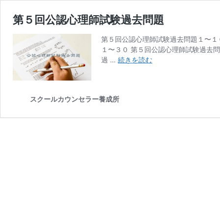
第５回公認心理師試験過去問題
第５回公認心理師試験過去問題１〜１
１〜３０ 第５回公認心理師試験過去
第
過 …
続きを読む
５
回
公
スクールカウンセラー養成所
認
心
理
師
試
験
過
去
問
題